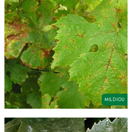
FILAL PLUS
MAGMA TRIPLE
CYCLO R LIQUIDE
FILAL
COPEZINE 50
MILDIOU