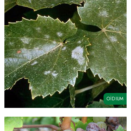
XPERT
CURYGEN
AZUFRE MICRONIZADO
AZUMO
SULFOMAX
OÏDIUM