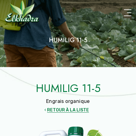
Aller
au
contenu
principal
HUMILIG 11-5
HUMILIG 11-5
Engrais organique
RETOUR À LA LISTE