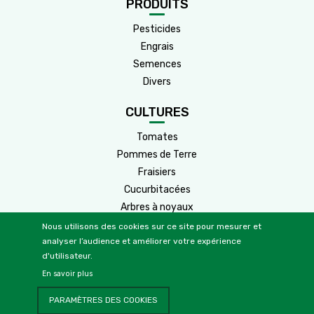
PRODUITS
Pesticides
Engrais
Semences
Divers
CULTURES
Tomates
Pommes de Terre
Fraisiers
Cucurbitacées
Arbres à noyaux
Arbres à pépins
Nous utilisons des cookies sur ce site pour mesurer et
analyser l’audience et améliorer votre expérience
Cultures
Agrumes
d'utilisateur.
Vignes
2
En savoir plus
Oliviers
PARAMÈTRES DES COOKIES
Céréales