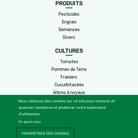
PRODUITS
Pesticides
Engrais
Semences
Divers
CULTURES
Tomates
Pommes de Terre
Fraisiers
Cucurbitacées
Arbres à noyaux
Arbres à pépins
Nous utilisons des cookies sur ce site pour mesurer et
analyser l’audience et améliorer votre expérience
Cultures
Agrumes
d'utilisateur.
Vignes
2
En savoir plus
Oliviers
PARAMÈTRES DES COOKIES
Céréales