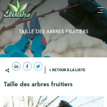
Aller
au
contenu
principal
TAILLE DES ARBRES FRUITIERS
RETOUR À LA LISTE
Taille des arbres fruitiers