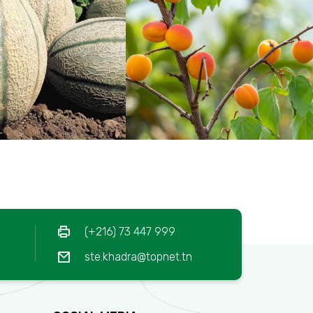
(+216) 73 447 999
ste.khadra@topnet.tn