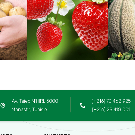
Av. Taieb M’HIRI, 5000
(+216) 73 462 925
Monastir, Tunisie
(+216) 28 418 001