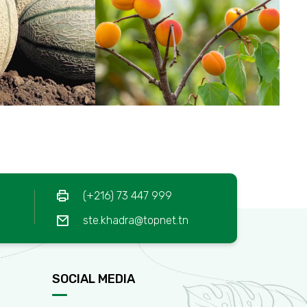
(+216) 73 447 999
ste.khadra@topnet.tn
SOCIAL MEDIA