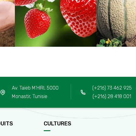
Av. Taieb M’HIRI, 5000
(+216) 73 462 925
Monastir, Tunisie
(+216) 28 418 001
UITS
CULTURES