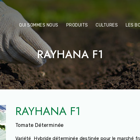
QUI SOMMES NOUS
PRODUITS
CULTURES
LES B
RAYHANA F1
RAYHANA F1
Tomate Déterminée
Variété Hybride déterminée destinée pour le marché fra