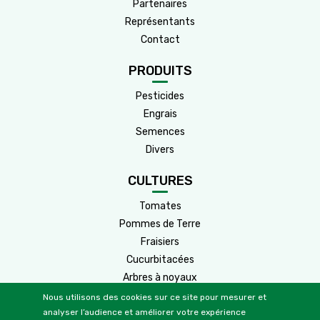
Partenaires
Représentants
Contact
PRODUITS
Pesticides
Engrais
Semences
Divers
CULTURES
Tomates
Pommes de Terre
Fraisiers
Cucurbitacées
Arbres à noyaux
Arbres à pépins
Nous utilisons des cookies sur ce site pour mesurer et
analyser l’audience et améliorer votre expérience