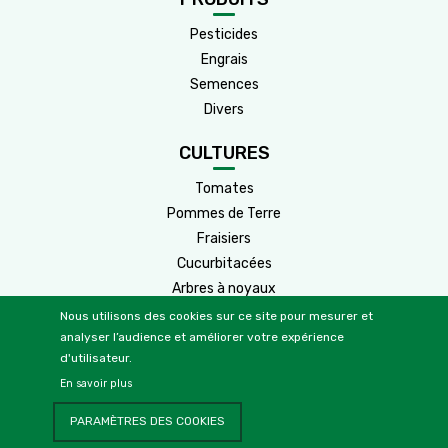
Pesticides
Engrais
Semences
Divers
CULTURES
Tomates
Pommes de Terre
Fraisiers
Cucurbitacées
Arbres à noyaux
Arbres à pépins
Nous utilisons des cookies sur ce site pour mesurer et
analyser l’audience et améliorer votre expérience
Cultures
Agrumes
d'utilisateur.
Vignes
2
En savoir plus
Oliviers
PARAMÈTRES DES COOKIES
Céréales