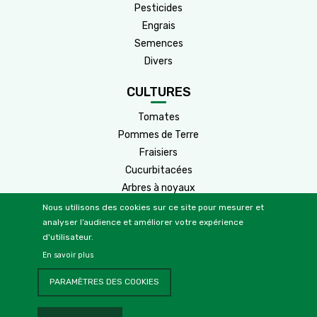
Pesticides
Engrais
Semences
Divers
CULTURES
Tomates
Pommes de Terre
Fraisiers
Cucurbitacées
Arbres à noyaux
Arbres à pépins
Nous utilisons des cookies sur ce site pour mesurer et
analyser l’audience et améliorer votre expérience
Cultures
Agrumes
d'utilisateur.
Vignes
2
En savoir plus
Oliviers
PARAMÈTRES DES COOKIES
Céréales
Légumineuses